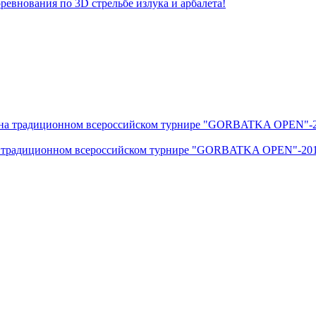
ревнования по 3D стрельбе излука и арбалета!
 на традиционном всероссийском турнире "GORBATKA OPEN"-20