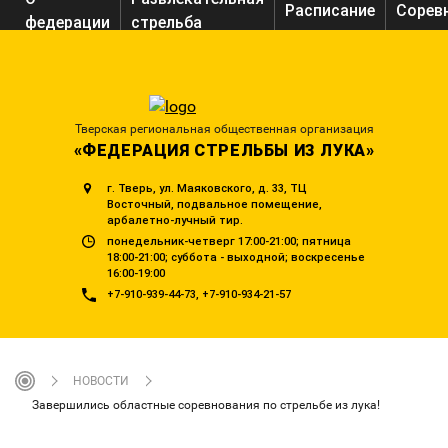
Расписание
Сорев
федерации
стрельба
Тверская региональная общественная организация
«ФЕДЕРАЦИЯ СТРЕЛЬБЫ ИЗ ЛУКА»
г. Тверь, ул. Маяковского, д. 33, ТЦ
Восточный, подвальное помещение,
арбалетно-лучный тир.
понедельник-четверг 17:00-21:00; пятница
18:00-21:00; суббота - выходной; воскресенье
16:00-19:00
+7-910-939-44-73
+7-910-934-21-57
НОВОСТИ
Завершились областные соревнования по стрельбе из лука!