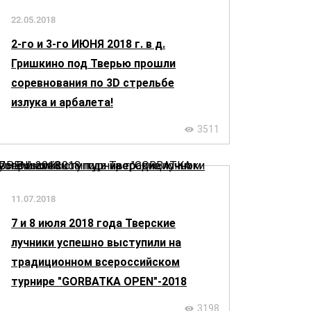
22.05.2018
2-го и 3-го ИЮНЯ 2018 г. в д.
Гришкино под Тверью прошли
соревнования по 3D стрельбе
излука и арбалета!
3511
11.07.2018
7 и 8 июля 2018 года Тверские
лучники успешно выступили на
традиционном всероссийском
турнире "GORBATKA OPEN"-2018
3198