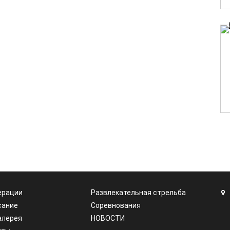
ерации
Развлекательная стрельба
сание
Соревнования
алерея
НОВОСТИ