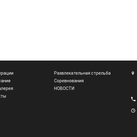
ерации
Развлекательная стрельба
сание
Соревнования
алерея
НОВОСТИ
кты