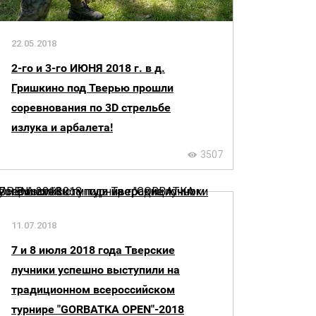
22.05.2018
2-го и 3-го ИЮНЯ 2018 г. в д.
Гришкино под Тверью прошли
соревнования по 3D стрельбе
излука и арбалета!
3507
11.07.2018
7 и 8 июля 2018 года Тверские
лучники успешно выступили на
традиционном всероссийском
турнире "GORBATKA OPEN"-2018